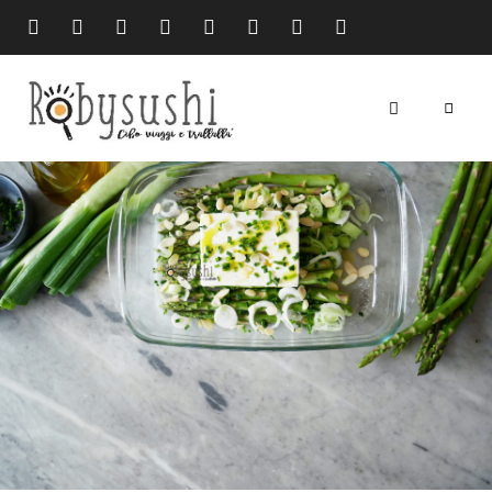
cibo
Robysushi
viaggi
e
trallallà