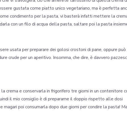
 che vi travolgerà, ciò che amerete tantissimo di questa crema d
uò essere gustata come piatto unico vegetariano, ma è perfetta an
come condimento per la pasta, vi basterà infatti mettere la crema
arla con un filo di acqua della pasta, saltare poi la pasta insiem
.
essere usata per preparare dei golosi crostoni di pane, oppure può
dure crude per un aperitivo. Insomma, che dire, è davvero pazzesc
a crema e conservarla in frigorifero tre giorni in un contenitore c
indi il mio consiglio è di prepararne il doppio rispetto alle dosi
, e magari poi consumarla dopo due giorni per condire la pasta! M