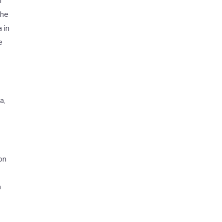
i
che
 in
e
a,
on
a