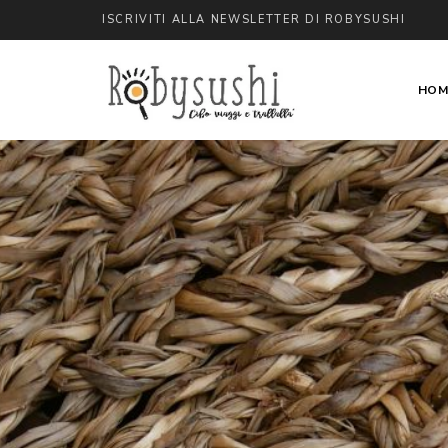
ISCRIVITI ALLA NEWSLETTER DI ROBYSUSHI
HOM
cibo
Robysushi
viaggi
e
trallallà