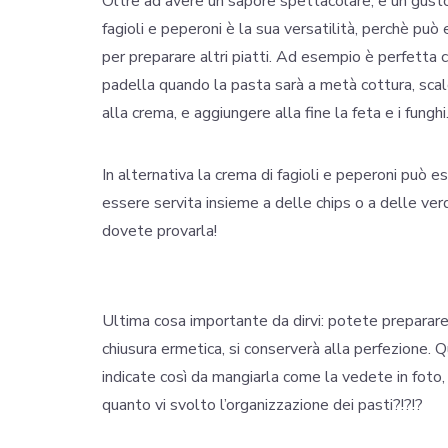
Oltre ad avere un sapore spettacolare, e un gusto
fagioli e peperoni è la sua versatilità, perchè p
per preparare altri piatti. Ad esempio è perfetta 
padella quando la pasta sarà a metà cottura, scald
alla crema, e aggiungere alla fine la feta e i funghi
In alternativa la crema di fagioli e peperoni può 
essere servita insieme a delle chips o a delle ver
dovete provarla!
Ultima cosa importante da dirvi: potete preparare l
chiusura ermetica, si conserverà alla perfezione. Qu
indicate così da mangiarla come la vedete in foto
quanto vi svolto l’organizzazione dei pasti?!?!?