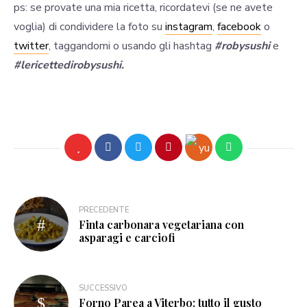
ps: se provate una mia ricetta, ricordatevi (se ne avete
voglia) di condividere la foto su
instagram
,
facebook
o
twitter
, taggandomi o usando gli hashtag
#robysushi
e
#lericettedirobysushi.
PRECEDENTE
Finta carbonara vegetariana con
asparagi e carciofi
SUCCESSIVO
Forno Parea a Viterbo: tutto il gusto