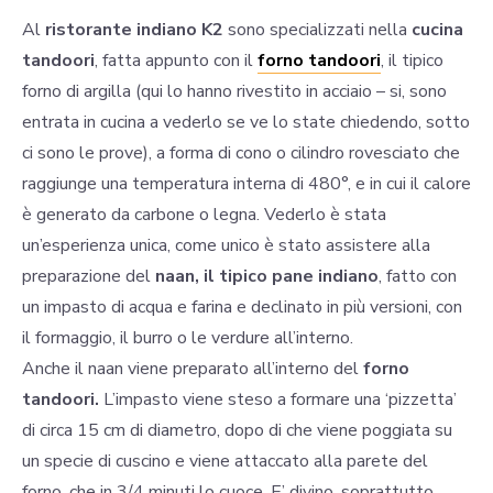
Al
ristorante indiano K2
sono specializzati nella
cucina
tandoori
, fatta appunto con il
forno tandoori
, il tipico
forno di argilla (qui lo hanno rivestito in acciaio – si, sono
entrata in cucina a vederlo se ve lo state chiedendo, sotto
ci sono le prove), a forma di cono o cilindro rovesciato che
raggiunge una temperatura interna di 480°, e in cui il calore
è generato da carbone o legna. Vederlo è stata
un’esperienza unica, come unico è stato assistere alla
preparazione del
naan, il tipico pane indiano
, fatto con
un impasto di acqua e farina e declinato in più versioni, con
il formaggio, il burro o le verdure all’interno.
Anche il naan viene preparato all’interno del
forno
tandoori.
L’impasto viene steso a formare una ‘pizzetta’
di circa 15 cm di diametro, dopo di che viene poggiata su
un specie di cuscino e viene attaccato alla parete del
forno, che in 3/4 minuti lo cuoce. E’ divino, soprattutto