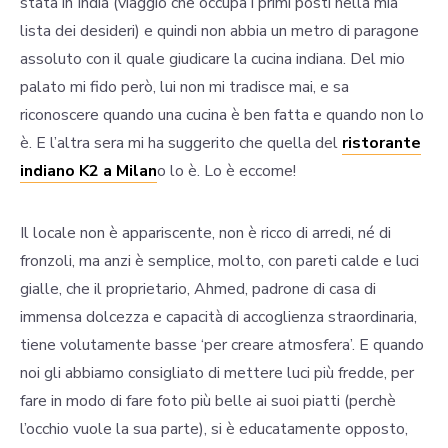
stata in India (viaggio che occupa i primi posti nella mia
lista dei desideri) e quindi non abbia un metro di paragone
assoluto con il quale giudicare la cucina indiana. Del mio
palato mi fido però, lui non mi tradisce mai, e sa
riconoscere quando una cucina è ben fatta e quando non lo
è. E l’altra sera mi ha suggerito che quella del
ristorante
indiano K2 a Milan
o lo è. Lo è eccome!
Il locale non è appariscente, non è ricco di arredi, né di
fronzoli, ma anzi è semplice, molto, con pareti calde e luci
gialle, che il proprietario, Ahmed, padrone di casa di
immensa dolcezza e capacità di accoglienza straordinaria,
tiene volutamente basse ‘per creare atmosfera’. E quando
noi gli abbiamo consigliato di mettere luci più fredde, per
fare in modo di fare foto più belle ai suoi piatti (perchè
l’occhio vuole la sua parte), si è educatamente opposto,