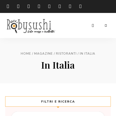
cibo
Robysushi
viaggi
e
trallallà
/
/
/
HOME
MAGAZINE
RISTORANTI
IN ITALIA
In Italia
FILTRI E RICERCA