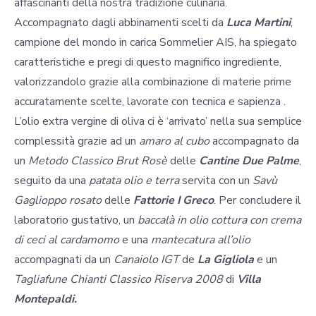
affascinanti della nostra tradizione culinaria.
Accompagnato dagli abbinamenti scelti da
Luca Martini
,
campione del mondo in carica Sommelier AIS, ha spiegato
caratteristiche e pregi di questo magnifico ingrediente,
valorizzandolo grazie alla combinazione di materie prime
accuratamente scelte, lavorate con tecnica e sapienza .
L’olio extra vergine di oliva ci è ‘arrivato’ nella sua semplice
complessità grazie ad un
amaro al cubo
accompagnato da
un
Metodo Classico Brut Rosè
delle
Cantine Due Palme
,
seguito da una
patata olio e terra
servita con un
Savù
Gaglioppo rosato
delle
Fattorie I Greco
. Per concludere il
laboratorio gustativo, un
baccalà in olio cottura con crema
di ceci al cardamomo
e una
mantecatura all’olio
accompagnati da un
Canaiolo IGT
de
La Gigliola
e un
Tagliafune Chianti Classico Riserva 2008
di
Villa
Montepaldi.