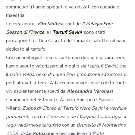
sommelier li hanno spiegati e valorizzati con audacia e
maestria.
Le creazioni di
Vito Mollica
, chef de
Il Palagio Four
Season di Firenze
, e i
Tartufi Savini
, sono stati
protagonisti di ‘Una Cascata di Diamanti’, salotto culinario
dedicato al tartufo.
Creazioni eleganti, ma al contempo decise e di carattere,
hanno saputo valorizzare al meglio sia
i tartufi Savini
, che
il
pollo Valdarnese di Laura Peri
, produzione autoctona di
polli allevati a terra. Ad accompagnare i piatti dello chef i
vini sapientemente scelti da
Alessandra Veronesi
,
sommelier del ristorante Acanto Principe di Savoia,
Milano.
Zuppa di Cibreo al Tartufo Nero Savini e verdure
primaverili,
con un
Timorasso de
I Carpini
,
Cautarogni al
ragù valdarnese tartufato
con un
Brunello di Montalcino
2009 de
Le Potazzine
e per chiudere un
Pollo