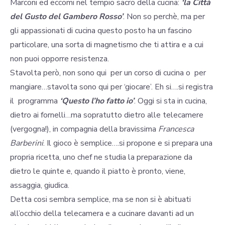
Marconi ed eccomi nel tempio sacro della cucina:
‘la Città
del Gusto del Gambero Rosso’
. Non so perchè, ma per
gli appassionati di cucina questo posto ha un fascino
particolare, una sorta di magnetismo che ti attira e a cui
non puoi opporre resistenza.
Stavolta però, non sono qui per un corso di cucina o per
mangiare…stavolta sono qui per ‘giocare’. Eh si….si registra
il programma
‘Questo l’ho fatto io’
. Oggi si sta in cucina,
dietro ai fornelli…ma sopratutto dietro alle telecamere
(vergogna!), in compagnia della bravissima
Francesca
Barberini
. Il gioco è semplice….si propone e si prepara una
propria ricetta, uno chef ne studia la preparazione da
dietro le quinte e, quando il piatto è pronto, viene,
assaggia, giudica.
Detta cosi sembra semplice, ma se non si è abituati
all’occhio della telecamera e a cucinare davanti ad un