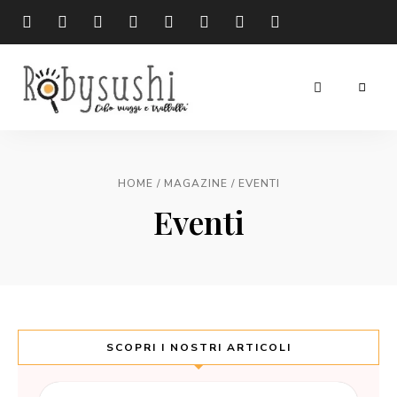
cibo
Robysushi
viaggi
e
trallallà
/
/
HOME
MAGAZINE
EVENTI
Eventi
SCOPRI I NOSTRI ARTICOLI