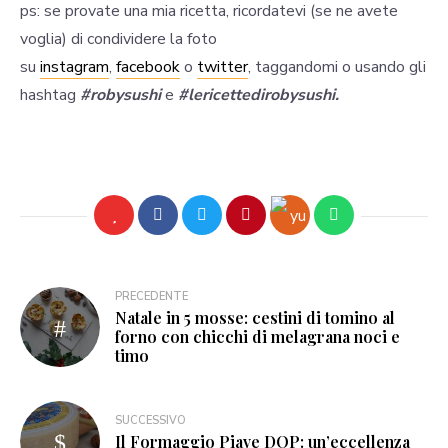
ps: se provate una mia ricetta, ricordatevi (se ne avete
voglia) di condividere la foto
su
instagram
,
facebook
o
twitter
, taggandomi o usando gli
hashtag
#robysushi
e
#lericettedirobysushi.
PRECEDENTE
Natale in 5 mosse: cestini di tomino al
forno con chicchi di melagrana noci e
timo
SUCCESSIVO
Il Formaggio Piave DOP: un’eccellenza