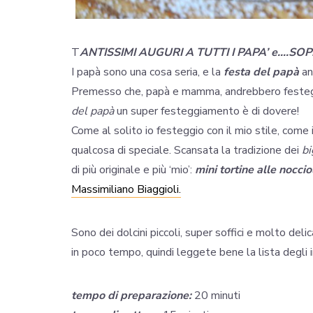
T
ANTISSIMI AUGURI A TUTTI I PAPA’ e….SO
I papà sono una cosa seria, e la
festa del papà
anc
Premesso che, papà e mamma, andrebbero festeggiati
del papà
un super festeggiamento è di dovere!
Come al solito io festeggio con il mio stile, come i
qualcosa di speciale. Scansata la tradizione dei
bi
di più originale e più ‘mio’:
mini tortine alle nocci
Massimiliano Biaggioli.
Sono dei dolcini piccoli, super soffici e molto delica
in poco tempo, quindi leggete bene la lista degli 
tempo di preparazione:
20 minuti