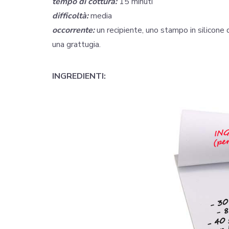
tempo di cottura:
15 minuti
difficoltà:
media
occorrente:
un recipiente, uno stampo in silicone d
una grattugia.
INGREDIENTI: