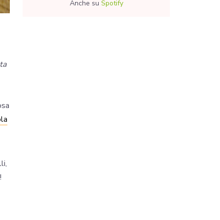
Anche su
Spotify
ta
osa
ola
li,
!