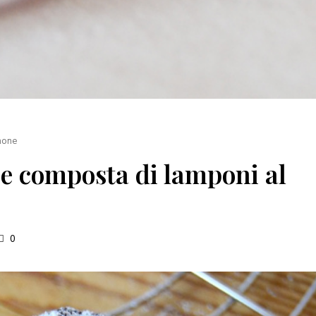
imone
e e composta di lamponi al
0