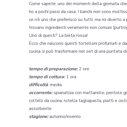
Come sapete, uno dei momenti della giornata che 
ho a pochi passi da casa. I banchi non sono moltis
ce n’è uno che preferisco su tutti, ma mi diverto a
trovano ingredienti veramente non comuni (purtro
Uno di questi? La bieta rossa!
Ecco che nascono questi tortelloni profumati e dai
cucina si può trasformare nel set di una puntata di
tempo di preparazione:
2 ore
tempo di cottura:
1 ora
difficoltà
: media
occorrente:
spianatoia con mattarello, pentole gra
coltelli da cucina, rotella tagliapasta, piatti e cio
assorbente
stagione:
autunno/inverno