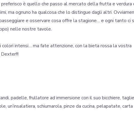
preferisco è quello che passo al mercato della frutta e verdura 
simi, ma ognuno ha qualcosa che lo distingue dagli altri. Ovviame
 passeggiare e osservare cosa offre la stagione… e ogni tanto ci s
ppo) nelle nostre tavole.
 colori intensi… ma fate attenzione, con la bieta rossa la vostra
 Dexter!!!
ndi, padelle, frullatore ad immersione con il suo bicchiere, taglie
tole, un’insalatiera, schiumarola, pinze da cucina, pelapatate, carta