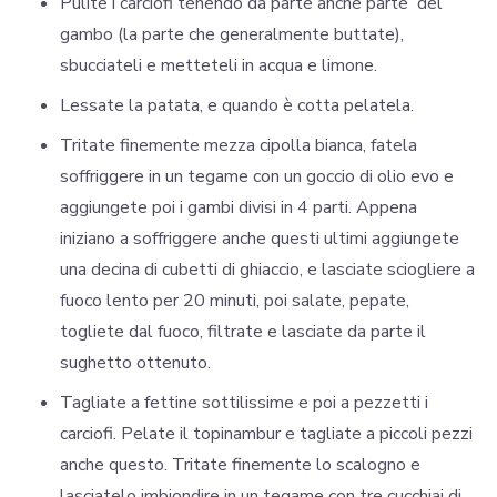
Pulite i carciofi tenendo da parte anche parte del
gambo (la parte che generalmente buttate),
sbucciateli e metteteli in acqua e limone.
Lessate la patata, e quando è cotta pelatela.
Tritate finemente mezza cipolla bianca, fatela
soffriggere in un tegame con un goccio di olio evo e
aggiungete poi i gambi divisi in 4 parti. Appena
iniziano a soffriggere anche questi ultimi aggiungete
una decina di cubetti di ghiaccio, e lasciate sciogliere a
fuoco lento per 20 minuti, poi salate, pepate,
togliete dal fuoco, filtrate e lasciate da parte il
sughetto ottenuto.
Tagliate a fettine sottilissime e poi a pezzetti i
carciofi. Pelate il topinambur e tagliate a piccoli pezzi
anche questo. Tritate finemente lo scalogno e
lasciatelo imbiondire in un tegame con tre cucchiai di