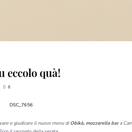
u eccolo quà!
0
vare e giudicare il nuovo menu di
Obikà, mozzarella bar
a Ca
 Ecco il racconto della serata.