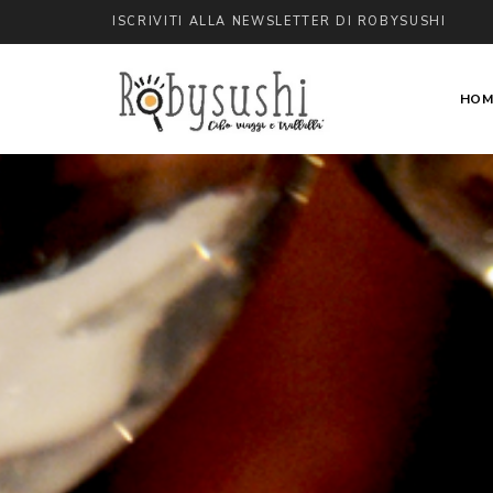
ISCRIVITI ALLA NEWSLETTER DI ROBYSUSHI
HOM
cibo
Robysushi
viaggi
e
trallallà