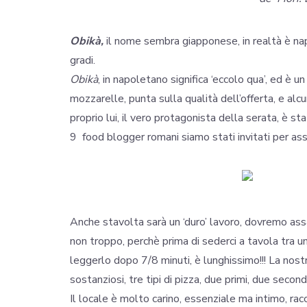
Obikà,
il nome sembra giapponese, in realtà è n
gradi.
Obikà
, in napoletano significa ‘eccolo qua’, ed è 
mozzarelle, punta sulla qualità dell’offerta, e al
proprio lui, il vero protagonista della serata, è s
9 food blogger romani siamo stati invitati per ass
Anche stavolta sarà un ‘duro’ lavoro, dovremo assag
non troppo, perchè prima di sederci a tavola tra un
leggerlo dopo 7/8 minuti, è lunghissimo!!! La no
sostanziosi, tre tipi di pizza, due primi, due seco
Il locale è molto carino, essenziale ma intimo, rac