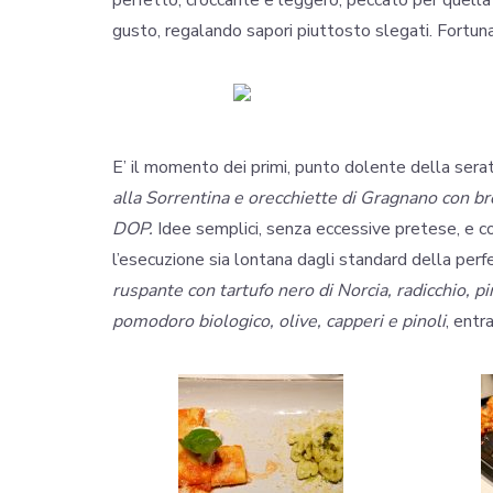
perfetto, croccante e leggero, peccato per quella co
gusto, regalando sapori piuttosto slegati. Fortun
E’ il momento dei primi, punto dolente della ser
alla Sorrentina e orecchiette di Gragnano con br
DOP.
Idee semplici, senza eccessive pretese, e c
l’esecuzione sia lontana dagli standard della perfe
ruspante con tartufo nero di Norcia, radicchio, 
pomodoro biologico, olive, capperi e pinoli
, entr