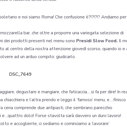
apoletano e noi siamo Roma! Che confusione è?!?!?!? Andiamo per
un mozzarella bar, che oltre a proporre una variegata selezione di
cuni dei prodotti presenti nel menu sono
Presidi Slow Food.
Il m
tato al centro della nostra attenzione giovedì scorso, quando io e a
olvere ad un arduo compito: giudicarlo.
giare, degustare e mangiare, che faticaccia….si fa per dire! In re
a chiacchiera e l’altra prendo e leggo il ‘famoso’ menu, e….finisco 
stra cena comprende due antipasti, che sembrano parecchio
ndi e…quattro dolci! Forse stavolta sarà davvero un duro lavoro!
colto e accogliente, ci sediamo e cominciamo a ‘lavorare’