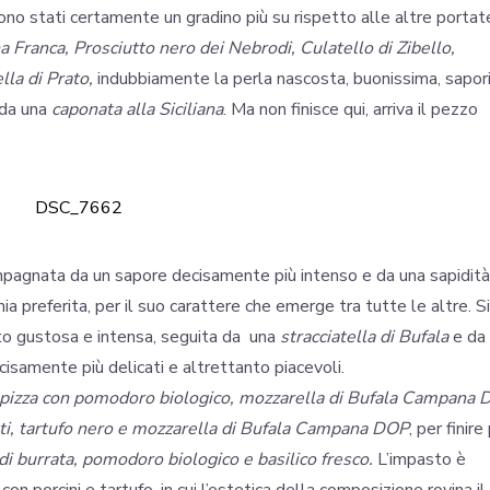
 sono stati certamente un gradino più su rispetto alle altre portate
a Franca, Prosciutto nero dei Nebrodi, Culatello di Zibello,
lla di Prato,
indubbiamente la perla nascosta, buonissima, sapori
 da una
caponata alla Siciliana
. Ma non finisce qui, arriva il pezzo
ompagnata da un sapore decisamente più intenso e da una sapidità
 mia preferita, per il suo carattere che emerge tra tutte le altre. Si
to gustosa e intensa, seguita da una
stracciatella di Bufala
e da
ecisamente più delicati e altrettanto piacevoli.
pizza con pomodoro biologico, mozzarella di Bufala Campana
lati, tartufo nero e mozzarella di Bufala Campana DOP
, per finire
a di burrata, pomodoro biologico e basilico fresco.
L’impasto è