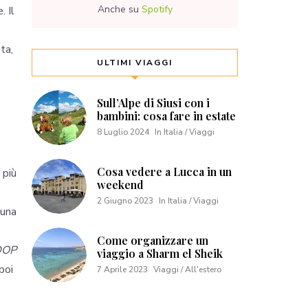
Anche su
Spotify
. Il
ta,
ULTIMI VIAGGI
Sull’Alpe di Siusi con i
bambini: cosa fare in estate
8 Luglio 2024
In Italia / Viaggi
Cosa vedere a Lucca in un
 più
weekend
2 Giugno 2023
In Italia / Viaggi
 una
Come organizzare un
 DOP
viaggio a Sharm el Sheik
 poi
7 Aprile 2023
Viaggi / All'estero