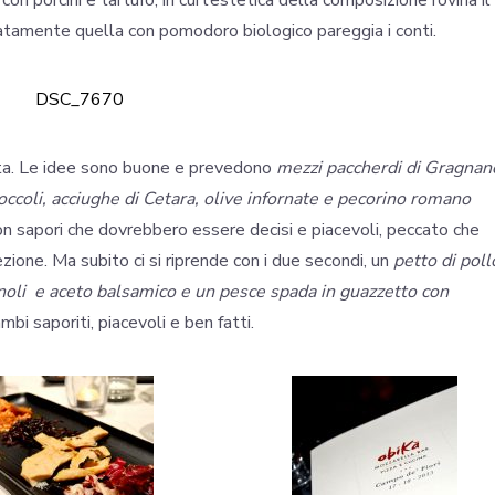
n porcini e tartufo, in cui l’estetica della composizione rovina il
atamente quella con pomodoro biologico pareggia i conti.
ata. Le idee sono buone e prevedono
mezzi paccherdi di Gragnan
occoli, acciughe di Cetara, olive infornate e pecorino romano
on sapori che dovrebbero essere decisi e piacevoli, peccato che
zione. Ma subito ci si riprende con i due secondi, un
petto di poll
pinoli e aceto balsamico e un pesce spada in guazzetto con
ambi saporiti, piacevoli e ben fatti.