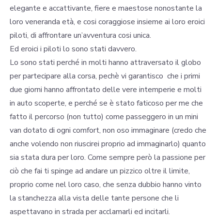
elegante e accattivante, fiere e maestose nonostante la
loro veneranda età, e cosi coraggiose insieme ai loro eroici
piloti, di affrontare un’avventura cosi unica.
Ed eroici i piloti lo sono stati davvero.
Lo sono stati perché in molti hanno attraversato il globo
per partecipare alla corsa, pechè vi garantisco che i primi
due giorni hanno affrontato delle vere intemperie e molti
in auto scoperte, e perché se è stato faticoso per me che
fatto il percorso (non tutto) come passeggero in un mini
van dotato di ogni comfort, non oso immaginare (credo che
anche volendo non riuscirei proprio ad immaginarlo) quanto
sia stata dura per loro. Come sempre però la passione per
ciò che fai ti spinge ad andare un pizzico oltre il limite,
proprio come nel loro caso, che senza dubbio hanno vinto
la stanchezza alla vista delle tante persone che li
aspettavano in strada per acclamarli ed incitarli.