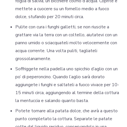
foglia di salvia, un bicchiere colmo d’acqua. Coprite e
mettete a cuocere su un fornello medio a fuoco
dolce, stufando per 20 minuti circa.
Pulite con cura i funghi galletti, se non riuscite a
grattare via la terra con un coltello, aiutatevi con un
panno umido o sciacquateli molto velocemente con
acqua corrente. Una volta puliti, tagliateli
grossolanamente.
Soffriggete nella padella uno spicchio d’aglio con un
po’ di peperoncino. Quando l’aglio sarà dorato
aggiungete i funghi e saltateli a fuoco vivace per 10-
15 minuti circa, aggiungendo al termine della cottura
la mentuccia e salando quanto basta.
Potete tornare alla patata dolce, che avrà a questo
punto completato la cottura. Separate le patate
cotte dal liquido residuo, conservandolo in una