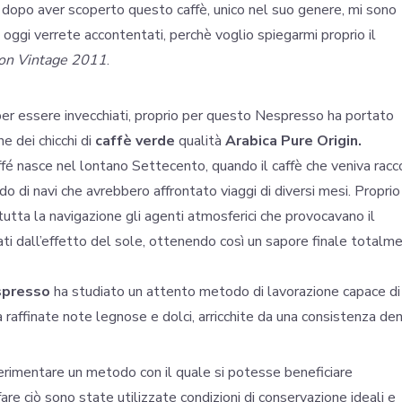
e dopo aver scoperto questo caffè, unico nel suo genere, mi sono
ggi verrete accontentati, perchè voglio spiegarmi proprio il
on Vintage 2011
.
i per essere invecchiati, proprio per questo Nespresso ha portato
e dei chicchi di
caffè verde
qualità
Arabica Pure Origin.
ffé nasce nel lontano Settecento, quando il caffè che veniva racc
do di navi che avrebbero affrontato viaggi di diversi mesi. Proprio
tutta la navigazione gli agenti atmosferici che provocavano il
ati dall’effetto del sole, ottenendo così un sapore finale totalm
presso
ha studiato un attento metodo di lavorazione capace di
 raffinate note legnose e dolci, arricchite da una consistenza den
erimentare un metodo con il quale si potesse beneficiare
are ciò sono state utilizzate condizioni di conservazione ideali e