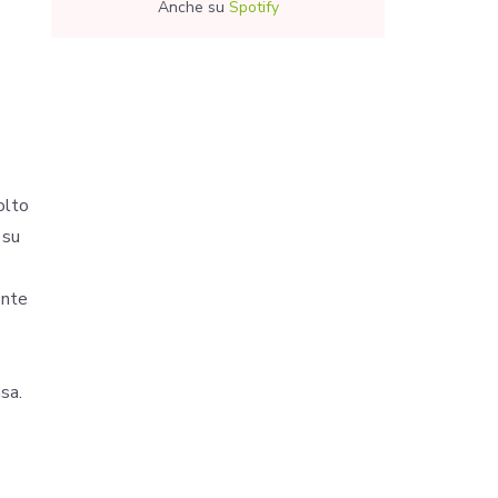
Anche su
Spotify
olto
 su
ente
sa.