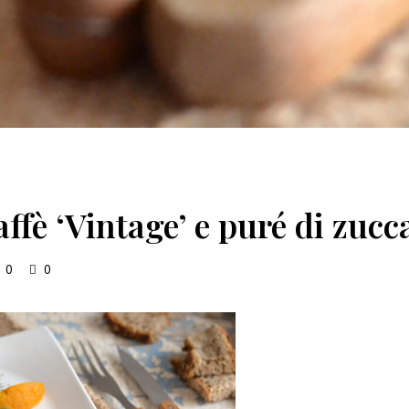
affè ‘Vintage’ e puré di zucc
0
0