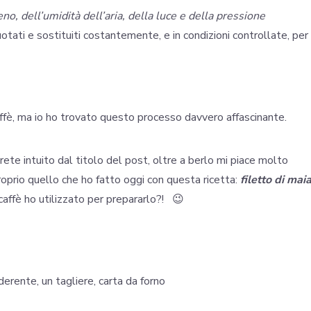
no, dell’umidità dell’aria, della luce e della pressione
ruotati e sostituiti costantemente, e in condizioni controllate, per
affè, ma io ho trovato questo processo davvero affascinante.
te intuito dal titolo del post, oltre a berlo mi piace molto
proprio quello che ho fatto oggi con questa ricetta:
filetto di mai
affè ho utilizzato per prepararlo?! 😉
derente, un tagliere, carta da forno