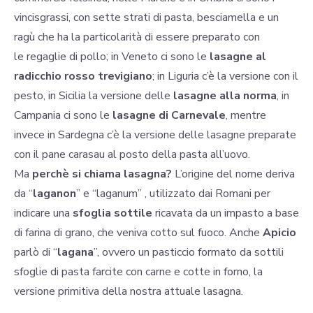
vincisgrassi, con sette strati di pasta, besciamella e un
ragù che ha la particolarità di essere preparato con
le regaglie di pollo; in Veneto ci sono le
lasagne al
radicchio rosso trevigiano
; in Liguria c’è la versione con il
pesto, in Sicilia la versione delle
lasagne alla norma
, in
Campania ci sono le
lasagne di Carnevale
, mentre
invece in Sardegna c’è la versione delle lasagne preparate
con il pane carasau al posto della pasta all’uovo.
Ma
perchè si chiama lasagna?
L’origine del nome deriva
da “
laganon
” e “laganum” , utilizzato dai Romani per
indicare una
sfoglia sottile
ricavata da un impasto a base
di farina di grano, che veniva cotto sul fuoco. Anche
Apicio
parlò di “
lagana
”, ovvero un pasticcio formato da sottili
sfoglie di pasta farcite con carne e cotte in forno, la
versione primitiva della nostra attuale lasagna.