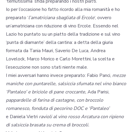
‘temutissima’ sfida preparando i nostri piatti.
Io per l’occasione ho fatto ricordo alla mia romanità e ho
preparato ‘
l’amatriciana sbagliata di Ercole
‘, ovvero
un’amatriciana con riduzione di vino Ercole. Essendo nel
Lazio ho puntato su un piatto della tradizione e sul vino
‘punta di diamante’ della cantina: a detta della giuria
formata da Tania Mauri, Saverio De Luca, Andrea
Lovelock, Marco Morico e Carlo Morettini, la scelta e
l’esecuzione non sono stati niente male.
I miei avversari hanno invece preparato: Fabio Panci,
mezze
maniche con puntarelle, salsiccia sfumata nel vino bianco
‘Pantaleo’ e briciole di pane croccante,
Ada Parisi,
pappardelle di farina di castagne, con broccolo
romanesco, fonduta di pecorino DOC e ‘Pantaleo’
e Daniela Vietri
ravioli al vino rosso Arcatura con ripieno
di salsiccia brasata su crema di broccoli.