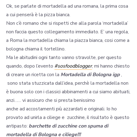
Ok, se parlate di mortadella ad una romana, la prima cosa
a cui penserà è la pizza bianca.
Non c’è romano che si rispetti che alla parola ‘mortadella’
non faccia questo collegamento immediato. E’ una regola,
a Roma la mortadella chiama la piazza bianca, cosi come a
bologna chiama il tortellino.
Ma le abitudini ogni tanto vanno stravolte, per questo
quando, dopo l’evento
#sosfoodblogger
, mi hanno chiesto
di creare un ricetta con la
Mortadella di Bologna igp
,
sono stata stuzzicata dall’idea, perchè la mortadella non
è buona solo con i classici abbinamenti a cui siamo abituati,
anzi…… vi assicuro che si presta benissimo
anche ad accostamenti più azzardati e originali. Io ho
provato ad unirla a ciliege e zucchine, il risultato è questo
antipasto:
barchette di zucchine con spuma di
mortadella di Bologna e ciliege!!!